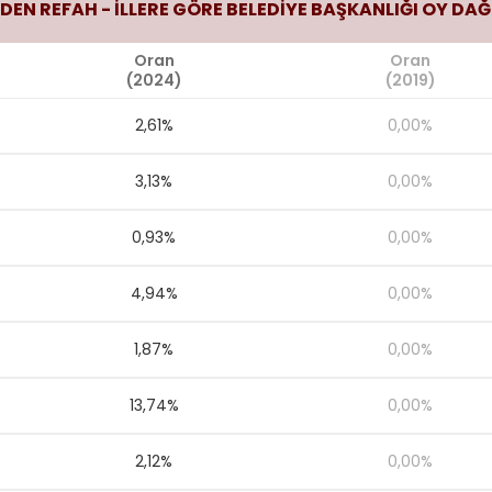
DEN REFAH - İLLERE GÖRE BELEDİYE BAŞKANLIĞI OY DAĞ
Oran
Oran
(2024)
(2019)
2,61%
0,00%
3,13%
0,00%
0,93%
0,00%
4,94%
0,00%
1,87%
0,00%
13,74%
0,00%
2,12%
0,00%