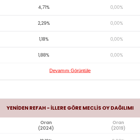
4,71%
0,00%
2,29%
0,00%
1,18%
0,00%
1,88%
0,00%
Devamını Görüntüle
YENİDEN REFAH - İLLERE GÖRE MECLİS OY DAĞILIMI
Oran
Oran
(2024)
(2019)