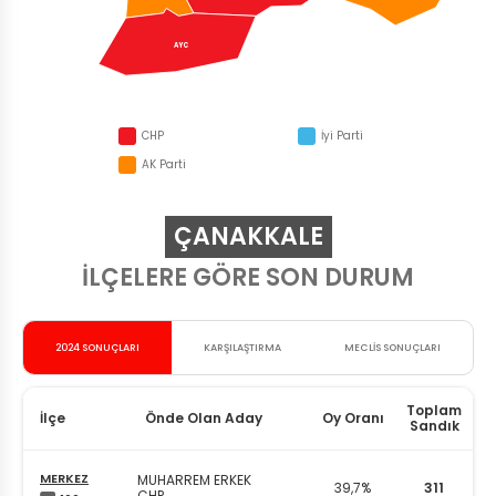
AYC
CHP
İyi Parti
AK Parti
ÇANAKKALE
İLÇELERE GÖRE SON DURUM
2024 SONUÇLARI
KARŞILAŞTIRMA
MECLİS SONUÇLARI
Toplam
İlçe
Önde Olan Aday
Oy Oranı
Sandık
MERKEZ
MUHARREM ERKEK
39,7%
311
CHP