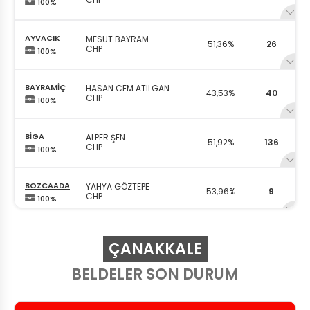
100%
AYVACIK
MESUT BAYRAM
51,36%
26
CHP
100%
BAYRAMİÇ
HASAN CEM ATILGAN
43,53%
40
CHP
100%
BİGA
ALPER ŞEN
51,92%
136
CHP
100%
BOZCAADA
YAHYA GÖZTEPE
53,96%
9
CHP
100%
ÇAN
HARUN ARSLAN
52,9%
74
ÇANAKKALE
CHP
100%
BELDELER SON DURUM
ECEABAT
SAİM ZİLELİ
51,85%
16
CHP
100%