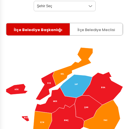
İlçe Belediye Başkanlığı
İlçe Belediye Meclisi
GEL
ECE
LAP
BGA
GÖK
MER
ÇAN
BOZ
YNC
BMÇ
EZN