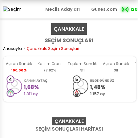
Meclis Adayları
Gunes.com
120
ÇANAKKALE
SEÇİM SONUÇLARI
Anasayfa
Çanakkale Seçim Sonuçlari
Açılan Sandık
Katılım
Oranı
Toplam Sandık
Açılan
Sandık
T
100,00%
77,92%
311
311
4
5
CANAN
AYTAÇ
BİLGE
GÜNDÜZ
1,68%
1,48%
1.311 oy
1.157 oy
ÇANAKKALE
SEÇİM SONUÇLARI HARİTASI