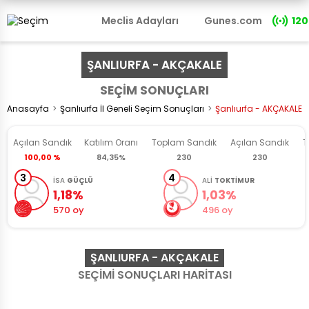
Meclis Adayları
Gunes.com
120
ŞANLIURFA - AKÇAKALE
SEÇİM SONUÇLARI
Anasayfa
Şanlıurfa İl Geneli Seçim Sonuçları
Şanlıurfa - AKÇAKALE 
Açılan Sandık
Katılım Oranı
Toplam
Sandık
Açılan
Sandık
T
100,00 %
84,35%
230
230
3
4
İSA
GÜÇLÜ
ALİ
TOKTİMUR
1,18%
1,03%
570 oy
496 oy
ŞANLIURFA - AKÇAKALE
SEÇİMİ SONUÇLARI HARİTASI