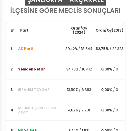
İLÇESİNE GÖRE MECLİS SONUÇLARI
Oran
/
Oy
#
Parti
Oran
/
Oy
(2019)
(2024)
1
AK Parti
39,42%
/
18.644
52,75%
/
22.323
2
Yeniden Refah
34,70%
/
16.412
0,00%
/
0
3
İBRAHİM TOYGAR
13,50%
/
6.383
0,00%
/
0
MEHMET ŞERAFETTİN
4
4,82%
/
2.281
0,00%
/
0
AKAY
5
HÜDA PAR
3,24%
/
1.531
0,00%
/
0