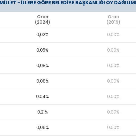
MİLLET - İLLERE GÖRE BELEDİYE BAŞKANLIĞI OY DAĞILIM
Oran
Oran
(2024)
(2019)
0,02%
0,00%
0,05%
0,00%
0,08%
0,00%
0,08%
0,00%
0,04%
0,00%
0,21%
0,00%
0,06%
0,00%