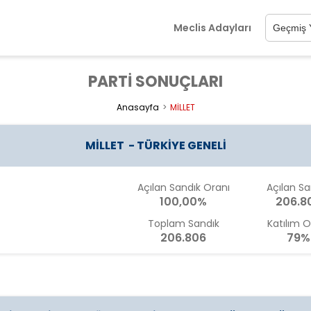
Meclis Adayları
PARTİ SONUÇLARI
Anasayfa
MİLLET
MİLLET - TÜRKİYE GENELİ
Açılan Sandık Oranı
Açılan Sa
100,00%
206.8
Toplam Sandık
Katılım O
206.806
79%