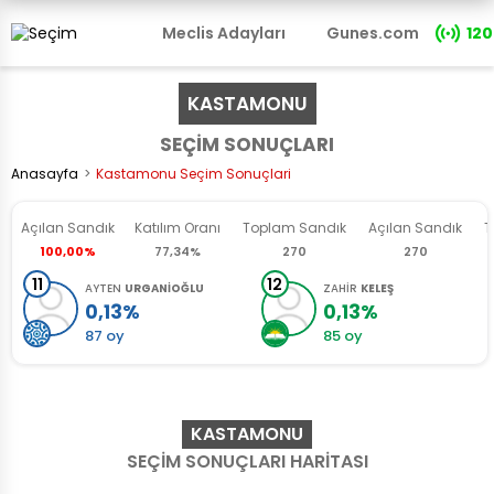
Meclis Adayları
Gunes.com
120
KASTAMONU
SEÇİM SONUÇLARI
Anasayfa
Kastamonu Seçim Sonuçlari
Açılan Sandık
Katılım
Oranı
Toplam Sandık
Açılan
Sandık
T
100,00%
77,34%
270
270
11
12
AYTEN
URGANİOĞLU
ZAHİR
KELEŞ
0,13%
0,13%
87 oy
85 oy
KASTAMONU
SEÇİM SONUÇLARI HARİTASI