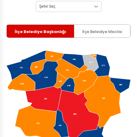
İlçe Belediye Başkanlığı
İlçe Belediye Meclisi
ABN
DNY
İNB
BZT
ÇTZ
ŞNP
CİD
KRE
AZD
DVR
AĞL
PNB
HNÜ
SYR
TŞK
DDY
MER
ARÇ
İHS