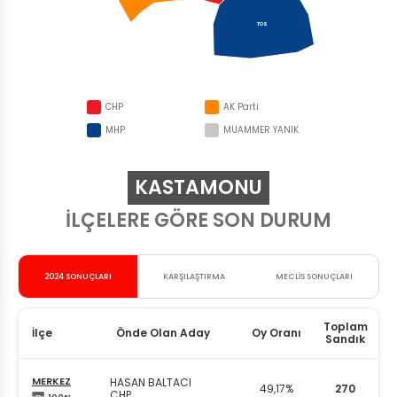
TOS
CHP
AK Parti
MHP
MUAMMER YANIK
KASTAMONU
İLÇELERE GÖRE SON DURUM
2024 SONUÇLARI
KARŞILAŞTIRMA
MECLİS SONUÇLARI
Toplam
İlçe
Önde Olan Aday
Oy Oranı
Sandık
MERKEZ
HASAN BALTACI
49,17%
270
CHP