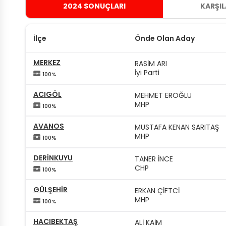
2024 SONUÇLARI
KARŞI
İlçe
Önde Olan Aday
MERKEZ
RASİM ARI
İyi Parti
100%
ACIGÖL
MEHMET EROĞLU
MHP
100%
AVANOS
MUSTAFA KENAN SARITAŞ
MHP
100%
DERİNKUYU
TANER İNCE
CHP
100%
GÜLŞEHİR
ERKAN ÇİFTCİ
MHP
100%
HACIBEKTAŞ
ALİ KAİM