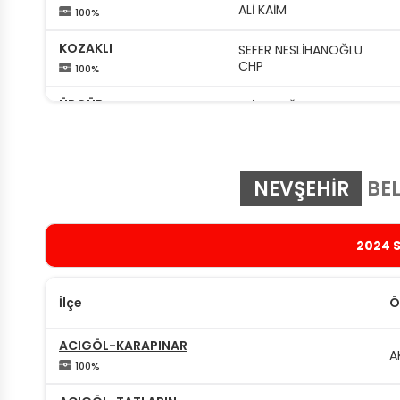
ALİ KAİM
100%
KOZAKLI
SEFER NESLİHANOĞLU
CHP
100%
ÜRGÜP
ALİ ERTUĞRUL BUL
CHP
100%
NEVŞEHIR
BEL
2024 
İlçe
Ö
ACIGÖL-KARAPINAR
A
100%