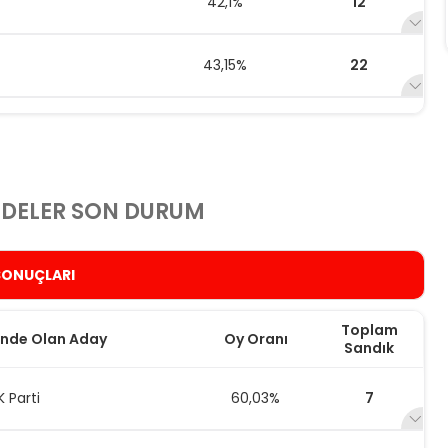
42,1%
12
43,15%
22
35,48%
58
DELER SON DURUM
SONUÇLARI
Toplam
nde Olan Aday
Oy Oranı
Sandık
K Parti
60,03%
7