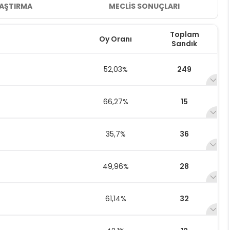
LAŞTIRMA
MECLİS SONUÇLARI
Toplam
Oy Oranı
Sandık
52,03%
249
66,27%
15
35,7%
36
49,96%
28
61,14%
32