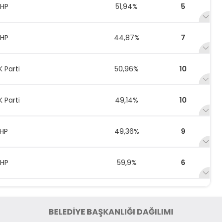
HP
51,94%
5
HP
44,87%
7
K Parti
50,96%
10
K Parti
49,14%
10
HP
49,36%
9
HP
59,9%
6
HP
41,18%
7
BELEDİYE BAŞKANLIĞI DAĞILIMI