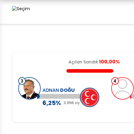
100,00%
Açılan Sandık
4
ADNAN
DOĞU
MEHMET
BİLGİ
6,25%
3,24%
3.996 oy
2.074 o