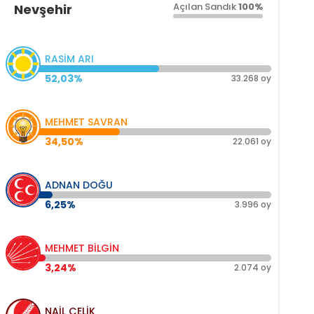
Açılan Sandık
100%
Nevşehir
RASİM ARI
52,03%
33.268 oy
MEHMET SAVRAN
34,50%
22.061 oy
ADNAN DOĞU
6,25%
3.996 oy
MEHMET BİLGİN
3,24%
2.074 oy
NAİL ÇELİK