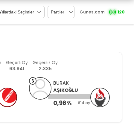
Gunes.com
120
n
Geçerli
Oy
Geçersiz
Oy
63.941
2.335
7
BURAK
AŞIKOĞLU
MERVE
IŞIK
0,96%
0,48%
614 oy