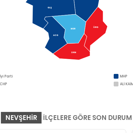
GLŞ
ÜRG
MER
ACG
DRN
İyi Parti
MHP
CHP
ALİ KAİ
NEVŞEHIR
İLÇELERE GÖRE SON DURUM