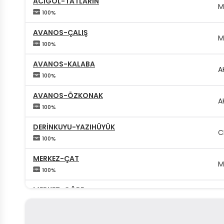
ACIGÖL-TATLARIN
M
100%
AVANOS-ÇALIŞ
M
100%
AVANOS-KALABA
A
100%
AVANOS-ÖZKONAK
A
100%
DERİNKUYU-YAZIHÜYÜK
C
100%
MERKEZ-ÇAT
M
100%
MERKEZ-GÖRE
M
100%
MERKEZ-GÖREME