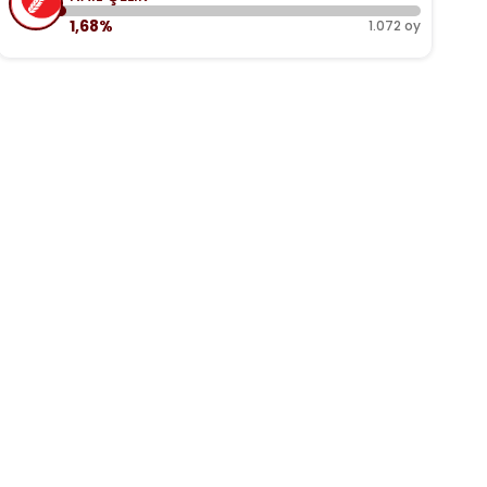
1,68%
1.072 oy
BURAK AŞIKOĞLU
0,96%
614 oy
MERVE IŞIK
0,48%
310 oy
HELİN ELİF GEYİK
0,22%
140 oy
FATMA ALTUNTAŞ
0,13%
85 oy
IŞIL ÖZDEMİR