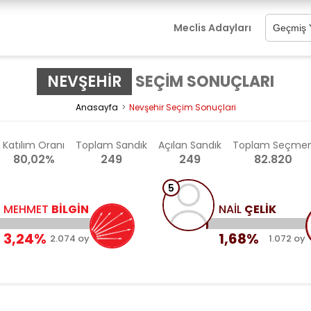
Meclis Adayları
NEVŞEHİR
SEÇİM SONUÇLARI
Anasayfa
Nevşehir Seçim Sonuçlari
Katılım
Oranı
Toplam Sandık
Açılan
Sandık
Toplam
Seçme
80,02%
249
249
82.820
5
6
N
NAİL
ÇELİK
1,68%
y
1.072 oy