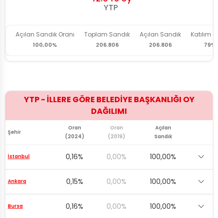
Açılan Sandık Oranı
Toplam Sandık
Açılan Sandık
Katılım O
100,00%
206.806
206.806
79%
YTP - İLLERE GÖRE BELEDİYE BAŞKANLIĞI OY
DAĞILIMI
Oran
Oran
Açılan
Şehir
(2024)
(2019)
Sandık
0,16%
0,00%
100,00%
İstanbul
0,15%
0,00%
100,00%
Ankara
0,16%
0,00%
100,00%
Bursa