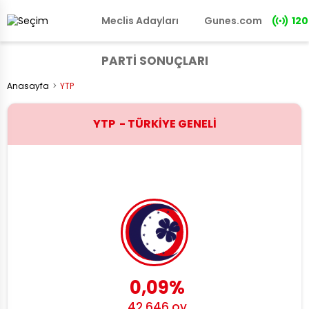
Meclis Adayları
Gunes.com
120
PARTİ SONUÇLARI
Anasayfa
YTP
YTP - TÜRKİYE GENELİ
0,09%
42.646 oy
YTP