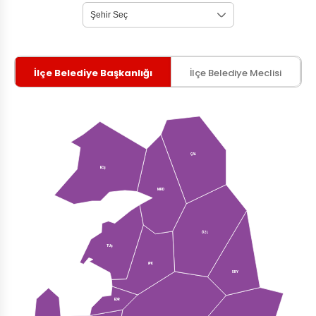
İlçe Belediye Başkanlığı
İlçe Belediye Meclisi
ÇAL
ECŞ
MRD
ÖZL
TUŞ
İPK
SRY
EDR