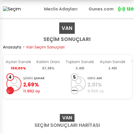
Meclis Adayları
Gunes.com
120
VAN
SEÇİM SONUÇLARI
Anasayfa
Van Seçim Sonuçlari
Açılan Sandık
Katılım
Oranı
Toplam Sandık
Açılan
Sandık
T
100,00%
67,38%
2.451
2.451
4
5
ŞÜKRÜ
ŞAHAR
İDRİS
AHİ
2,69%
2,01%
11.892 oy
8.905 oy
VAN
SEÇİM SONUÇLARI HARİTASI