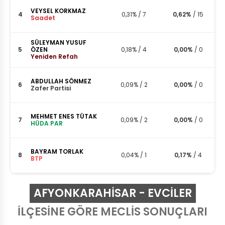
VEYSEL KORKMAZ
4
0,31%
/
7
0,62%
/
15
Saadet
SÜLEYMAN YUSUF
5
ÖZEN
0,18%
/
4
0,00%
/
0
Yeniden Refah
ABDULLAH SÖNMEZ
6
0,09%
/
2
0,00%
/
0
Zafer Partisi
MEHMET ENES TÜTAK
7
0,09%
/
2
0,00%
/
0
HÜDA PAR
BAYRAM TORLAK
8
0,04%
/
1
0,17%
/
4
BTP
AFYONKARAHISAR - EVCİLER
İLÇESİNE GÖRE MECLİS SONUÇLARI