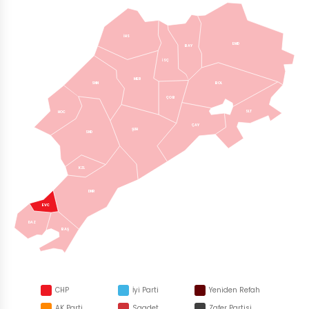
İHS
EMD
BAY
İSÇ
MER
SNN
BOL
ÇOB
SLT
HOC
ÇAY
ŞUH
SND
KZL
DNR
EVC
DAZ
BAŞ
CHP
İyi Parti
Yeniden Refah
AK Parti
Saadet
Zafer Partisi