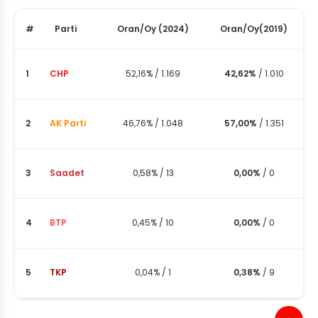
#
Parti
Oran
/
Oy
(2024)
Oran
/
Oy
(2019)
1
CHP
52,16%
/
1.169
42,62%
/
1.010
2
AK Parti
46,76%
/
1.048
57,00%
/
1.351
3
Saadet
0,58%
/
13
0,00%
/
0
4
BTP
0,45%
/
10
0,00%
/
0
5
TKP
0,04%
/
1
0,38%
/
9