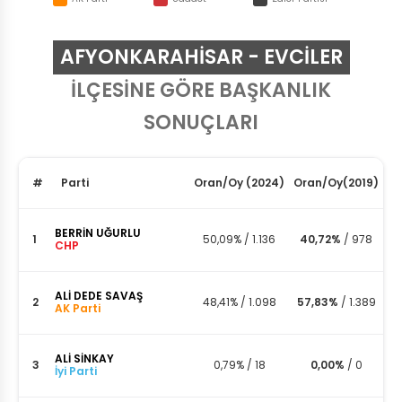
AFYONKARAHISAR - EVCİLER
İLÇESİNE GÖRE BAŞKANLIK
SONUÇLARI
#
Parti
Oran
/
Oy
(2024)
Oran
/
Oy
(2019)
BERRİN UĞURLU
1
50,09%
/
1.136
40,72%
/
978
CHP
ALİ DEDE SAVAŞ
2
48,41%
/
1.098
57,83%
/
1.389
AK Parti
ALİ SİNKAY
3
0,79%
/
18
0,00%
/
0
İyi Parti