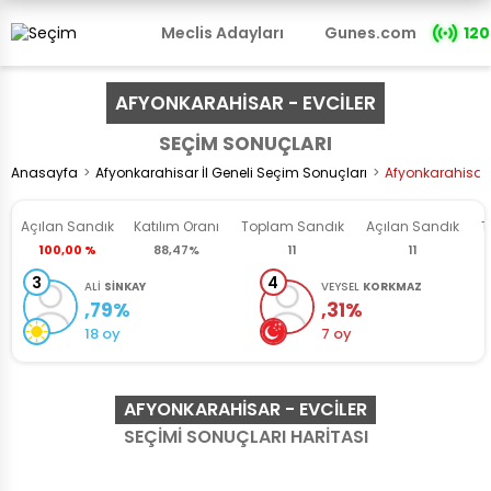
Meclis Adayları
Gunes.com
120
AFYONKARAHİSAR - EVCİLER
SEÇİM SONUÇLARI
Anasayfa
Afyonkarahisar İl Geneli Seçim Sonuçları
Afyonkarahisar 
Açılan Sandık
Katılım Oranı
Toplam
Sandık
Açılan
Sandık
T
100,00 %
88,47%
11
11
3
4
ALİ
SİNKAY
VEYSEL
KORKMAZ
,79%
,31%
18 oy
7 oy
AFYONKARAHISAR - EVCİLER
SEÇİMİ SONUÇLARI HARİTASI