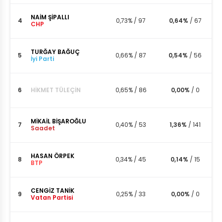
NAİM ŞİPALLI
4
0,73%
/
97
0,64%
/
67
CHP
TURĞAY BAĞUÇ
5
0,66%
/
87
0,54%
/
56
İyi Parti
6
HİKMET TÜLEÇİN
0,65%
/
86
0,00%
/
0
MİKAİL BİŞAROĞLU
7
0,40%
/
53
1,36%
/
141
Saadet
HASAN ÖRPEK
8
0,34%
/
45
0,14%
/
15
BTP
CENGİZ TANİK
9
0,25%
/
33
0,00%
/
0
Vatan Partisi