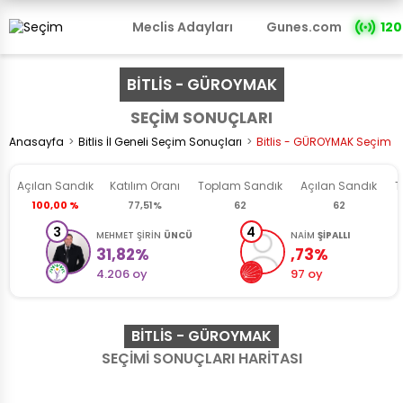
Meclis Adayları
Gunes.com
120
BİTLİS - GÜROYMAK
SEÇİM SONUÇLARI
Anasayfa
Bitlis İl Geneli Seçim Sonuçları
Bitlis - GÜROYMAK Seçim S
Açılan Sandık
Katılım Oranı
Toplam
Sandık
Açılan
Sandık
T
100,00 %
77,51%
62
62
3
4
MEHMET ŞİRİN
ÜNCÜ
NAİM
ŞİPALLI
31,82%
,73%
4.206 oy
97 oy
BITLIS - GÜROYMAK
SEÇİMİ SONUÇLARI HARİTASI