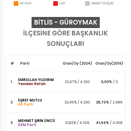
AK Parti
CHP
HİKMET TÜLEÇİN
BITLIS - GÜROYMAK
İLÇESİNE GÖRE BAŞKANLIK
SONUÇLARI
#
Parti
Oran
/
Oy
(2024)
Oran
/
Oy
(2019)
EMRULLAH YILDIRIM
1
32,47%
/
4.292
0,00%
/
0
Yeniden Refah
EŞREF MUTLU
2
32,45%
/
4.290
28,73%
/
2.986
AK Parti
MEHMET ŞİRİN ÜNCÜ
3
31,82%
/
4.206
41,94%
/
4.358
DEM Parti