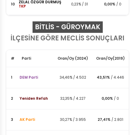
ZELAL ÖZGÜR DURMUŞ
10
0,23%
/
31
0,00%
/
0
TKP
BITLIS - GÜROYMAK
İLÇESİNE GÖRE MECLİS SONUÇLARI
#
Parti
Oran
/
Oy
(2024)
Oran
/
Oy
(2019)
1
DEM Parti
34,46%
/
4.502
43,51%
/
4.446
2
Yeniden Refah
32,35%
/
4.227
0,00%
/
0
3
AK Parti
30,27%
/
3.955
27,41%
/
2.801