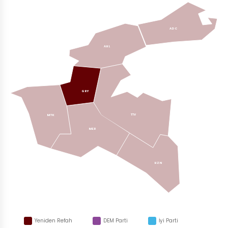
ADC
AHL
GRY
TTV
MTK
MER
HZN
Yeniden Refah
DEM Parti
İyi Parti