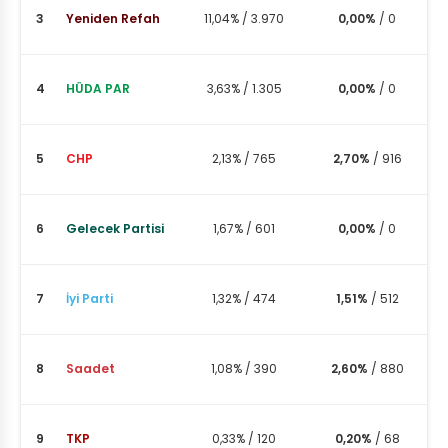
3
Yeniden Refah
11,04%
/
3.970
0,00%
/
0
4
HÜDA PAR
3,63%
/
1.305
0,00%
/
0
5
CHP
2,13%
/
765
2,70%
/
916
6
Gelecek Partisi
1,67%
/
601
0,00%
/
0
7
İyi Parti
1,32%
/
474
1,51%
/
512
8
Saadet
1,08%
/
390
2,60%
/
880
9
TKP
0,33%
/
120
0,20%
/
68