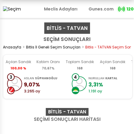
Meclis Adayları
Gunes.com
120
BİTLİS - TATVAN
SEÇİM SONUÇLARI
Anasayfa
Bitlis İl Geneli Seçim Sonuçları
Bitlis - TATVAN Seçim Sonu
Açılan Sandık
Katılım Oranı
Toplam
Sandık
Açılan
Sandık
T
100,00 %
70,67%
168
168
3
4
ASLAN
SÜPHANOĞLU
NURULLAH
KARTAL
9,07%
3,31%
3.265 oy
1.191 oy
BITLIS - TATVAN
SEÇİMİ SONUÇLARI HARİTASI