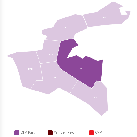
ADC
AHL
GRY
TTV
MTK
MER
HZN
DEM Parti
Yeniden Refah
CHP