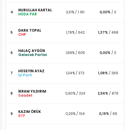
NURULLAH KARTAL
4
3,31%
/
1.191
0,00%
/
0
HÜDA PAR
DARA TOPAL
5
1,78%
/
642
1,37%
/
468
CHP
HALAÇ AYGÜN
6
1,68%
/
605
0,00%
/
0
Gelecek Partisi
HÜSEYİN AYAZ
7
1,04%
/
373
1,08%
/
369
İyi Parti
İKRAM YILDIRIM
8
0,90%
/
324
2,56%
/
876
Saadet
KAZIM ÖRÜK
9
0,29%
/
104
0,19%
/
66
BTP