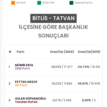
AK Parti
HÜDA PAR
Gelecek Partisi
BITLIS - TATVAN
İLÇESİNE GÖRE BAŞKANLIK
SONUÇLARI
#
Parti
Oran
/
Oy
(2024)
Oran
/
Oy
(2019)
MÜMİN EROL
1
48,53%
/
17.477
44,74%
/
15.310
DEM Parti
FETTAH AKSOY
2
33,02%
/
11.892
45,61%
/
15.605
AK Parti
ASLAN SÜPHANOĞLU
3
9,07%
/
3.265
0,00%
/
0
Yeniden Refah