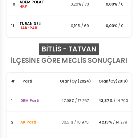
ADEM POLAT
10
0,20%
/
73
0,00%
/
0
HKP
TURAN DELİ
11
0,19%
/
69
0,00%
/
0
HAK-PAR
BITLIS - TATVAN
İLÇESİNE GÖRE MECLİS SONUÇLARI
#
Parti
Oran
/
Oy
(2024)
Oran
/
Oy
(2019)
1
DEM Parti
47,98%
/
17.257
43,37%
/
14.700
2
AK Parti
30,51%
/
10.975
42,13%
/
14.279