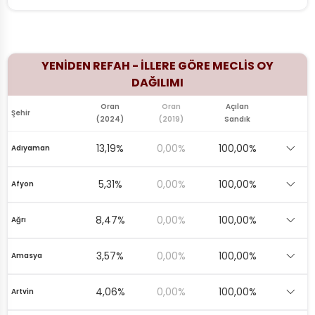
YENİDEN REFAH - İLLERE GÖRE MECLİS OY
DAĞILIMI
Oran
Oran
Açılan
Şehir
(2024)
(2019)
Sandık
13,19%
0,00%
100,00%
Adıyaman
5,31%
0,00%
100,00%
Afyon
8,47%
0,00%
100,00%
Ağrı
3,57%
0,00%
100,00%
Amasya
4,06%
0,00%
100,00%
Artvin