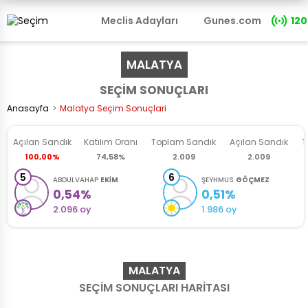
Meclis Adayları
Gunes.com
120
MALATYA
SEÇİM SONUÇLARI
Anasayfa
Malatya Seçim Sonuçlari
Açılan Sandık
Katılım
Oranı
Toplam Sandık
Açılan
Sandık
T
100,00%
74,58%
2.009
2.009
5
6
ABDULVAHAP
EKİM
ŞEYHMUS
GÖÇMEZ
0,54%
0,51%
2.096 oy
1.986 oy
MALATYA
SEÇİM SONUÇLARI HARİTASI