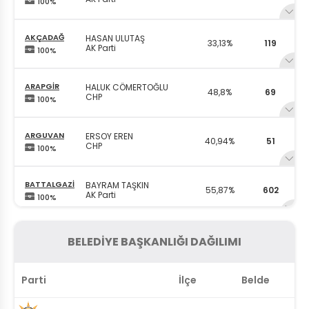
100%
AKÇADAĞ
HASAN ULUTAŞ
33,13%
119
AK Parti
100%
ARAPGİR
HALUK CÖMERTOĞLU
48,8%
69
CHP
100%
ARGUVAN
ERSOY EREN
40,94%
51
CHP
100%
BATTALGAZİ
BAYRAM TAŞKIN
55,87%
602
AK Parti
100%
DARENDE
ALİCAN BOZKURT
55,02%
101
BELEDİYE BAŞKANLIĞI DAĞILIMI
AK Parti
100%
Parti
İlçe
Belde
DOĞANŞEHİR
MEMET BAYRAM
50,95%
106
CHP
100%