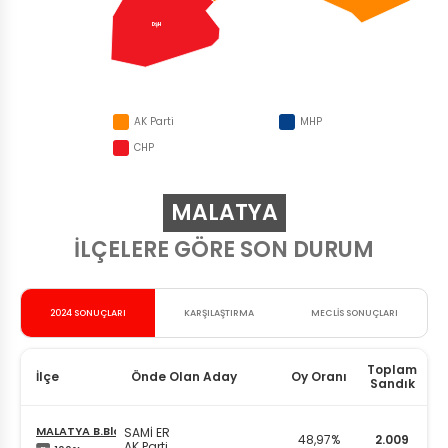
DŞH
AK Parti
MHP
CHP
MALATYA
İLÇELERE GÖRE SON DURUM
2024 SONUÇLARI
KARŞILAŞTIRMA
MECLİS SONUÇLARI
Toplam
İlçe
Önde Olan Aday
Oy Oranı
Sandık
MALATYA B.Bld.
SAMİ ER
48,97%
2.009
AK Parti