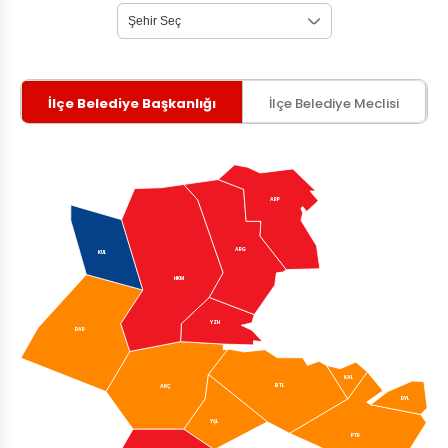
İlçe Belediye Başkanlığı
İlçe Belediye Meclisi
ARP
ARG
KUL
HKM
YZH
DAR
KAL
BTL
AKÇ
DYL
YŞL
PTR