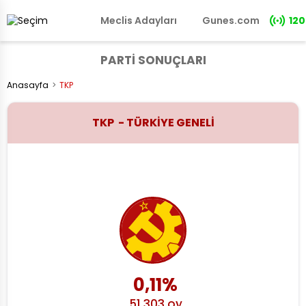
Meclis Adayları
Gunes.com
120
PARTİ SONUÇLARI
Anasayfa
TKP
TKP - TÜRKİYE GENELİ
0,11%
51.303 oy
TKP