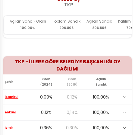
Açılan Sandık Oranı
Toplam Sandık
Açılan Sandık
Katılım O
100,00%
206.806
206.806
79%
TKP - İLLERE GÖRE BELEDİYE BAŞKANLIĞI OY
DAĞILIMI
Oran
Oran
Açılan
Şehir
(2024)
(2019)
Sandık
0,09%
0,12%
100,00%
İstanbul
0,12%
0,14%
100,00%
Ankara
0,36%
0,30%
100,00%
İzmir