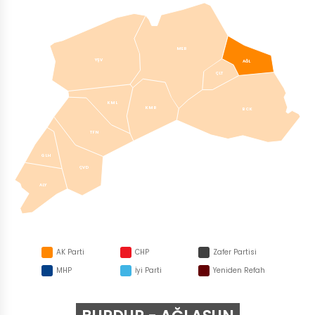
MER
YŞV
AĞL
ÇLT
KML
KMR
BCK
TFN
GLH
ÇVD
ALY
AK Parti
CHP
Zafer Partisi
MHP
İyi Parti
Yeniden Refah