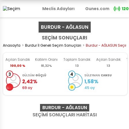
Meclis Adayları
Gunes.com
120
BURDUR - AĞLASUN
SEÇİM SONUÇLARI
Anasayfa
Burdur İl Geneli Seçim Sonuçları
Burdur - AĞLASUN Seçim
Açılan Sandık
Katılım Oranı
Toplam
Sandık
Açılan
Sandık
T
100,00 %
91,32%
13
13
3
4
GÜLSÜM
GÜÇLÜ
SÜLEYMAN
CANSU
2,42%
1,58%
69 oy
45 oy
BURDUR - AĞLASUN
SEÇİMİ SONUÇLARI HARİTASI