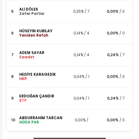
ALİ DÖLEK
5
0,25%
/
7
0,00%
/
0
Zafer Partisi
HÜSEYİN KUBİLAY
6
0,14%
/
4
0,00%
/
0
Yeniden Refah
ADEM SAYAR
7
0,14%
/
4
0,24%
/
7
Saadet
HEDİYE KARAGEDİK
8
0,04%
/
1
0,00%
/
0
HKP
ERDOĞAN ÇANDIR
9
0,04%
/
1
0,24%
/
7
BTP
ABDURRAHİM TARCAN
10
0,00%
/
0,00%
/
0
HÜDA PAR