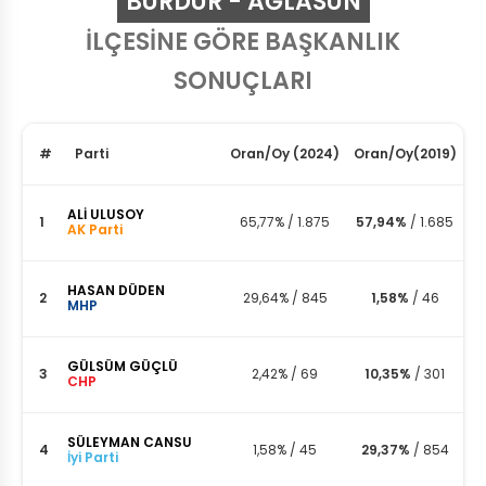
BURDUR - AĞLASUN
İLÇESİNE GÖRE BAŞKANLIK
SONUÇLARI
#
Parti
Oran
/
Oy
(2024)
Oran
/
Oy
(2019)
ALİ ULUSOY
1
65,77%
/
1.875
57,94%
/
1.685
AK Parti
HASAN DÜDEN
2
29,64%
/
845
1,58%
/
46
MHP
GÜLSÜM GÜÇLÜ
3
2,42%
/
69
10,35%
/
301
CHP
SÜLEYMAN CANSU
4
1,58%
/
45
29,37%
/
854
İyi Parti