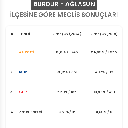
BURDUR - AĞLASUN
İLÇESİNE GÖRE MECLİS SONUÇLARI
#
Parti
Oran
/
Oy
(2024)
Oran
/
Oy
(2019)
1
AK Parti
61,81%
/
1.745
54,59%
/
1.565
2
MHP
30,15%
/
851
4,12%
/
118
3
CHP
6,59%
/
186
13,99%
/
401
4
Zafer Partisi
0,57%
/
16
0,00%
/
0