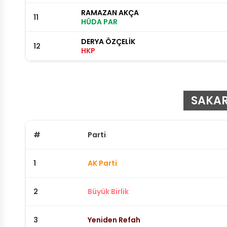
RAMAZAN AKÇA
11
HÜDA PAR
DERYA ÖZÇELİK
12
HKP
SAKAR
#
Parti
1
AK Parti
2
Büyük Birlik
3
Yeniden Refah