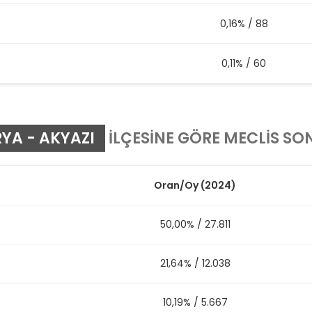
0,16%
/
88
0,11%
/
60
YA - AKYAZI
İLÇESİNE GÖRE MECLİS SO
Oran
/
Oy
(2024)
50,00%
/
27.811
21,64%
/
12.038
10,19%
/
5.667