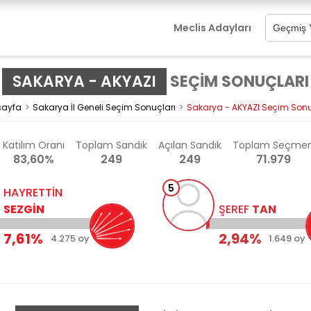
Meclis Adayları
SAKARYA - AKYAZI
SEÇİM SONUÇLARI
sayfa
Sakarya İl Geneli Seçim Sonuçları
Sakarya - AKYAZI Seçim Sonu
Katılım Oranı
Toplam
Sandık
Açılan
Sandık
Toplam
Seçme
83,60%
249
249
71.979
5
HAYRETTİN
SEZGİN
ŞEREF
TAN
7,61%
2,94%
4.275 oy
1.649 oy