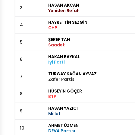
HASAN AKCAN
3
Yeniden Refah
HAYRETTİN SEZGİN
4
CHP
ŞEREF TAN
5
Saadet
HAKAN BAYKAL
6
İyi Parti
TURGAY KAĞAN AYVAZ
7
Zafer Partisi
HÜSEYİN GÖÇER
8
BTP
HASAN YAZICI
9
Millet
AHMET ÜZMEN
10
DEVA Partisi