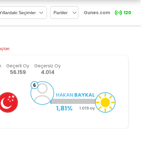
Gunes.com
120
çları
n
Geçerli
Oy
Geçersiz
Oy
56.159
4.014
6
7
HAKAN
BAYKAL
1,81%
1.019 oy