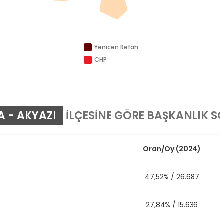
Yeniden Refah
CHP
 - AKYAZI
İLÇESİNE GÖRE BAŞKANLIK 
Oran
/
Oy
(2024)
47,52%
/
26.687
27,84%
/
15.636