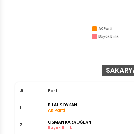
AK Parti
Büyük Birlik
SAKARYA
#
Parti
BİLAL SOYKAN
1
AK Parti
OSMAN KARAOĞLAN
2
Büyük Birlik