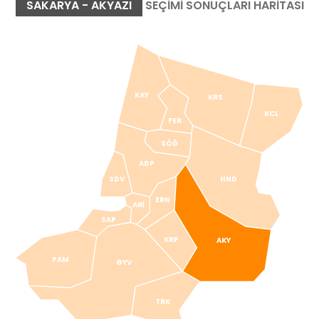
SAKARYA - AKYAZI
SEÇİMİ SONUÇLARI HARİTASI
KAY
KRS
KCL
FER
SÖĞ
ADP
SDV
HND
ERN
ARİ
SAP
KRP
AKY
PAM
GYV
TRK