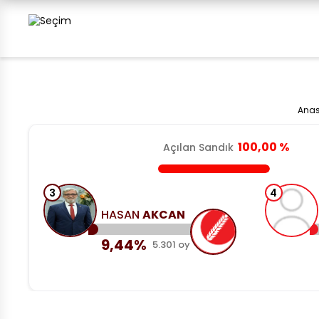
Ana
100,00 %
Açılan Sandık
3
4
HASAN
AKCAN
9,44%
5.301 oy