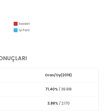
Saadet
İyi Parti
SONUÇLARI
Oran
/
Oy
(2019)
71,40%
/
39.918
3,88%
/
2.170