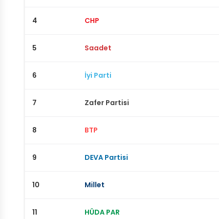
4
CHP
5
Saadet
6
İyi Parti
7
Zafer Partisi
8
BTP
9
DEVA Partisi
10
Millet
11
HÜDA PAR