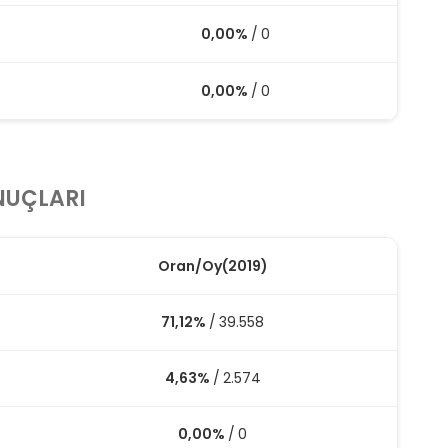
0,00%
/
0
0,00%
/
0
NUÇLARI
Oran
/
Oy
(2019)
71,12%
/
39.558
4,63%
/
2.574
0,00%
/
0