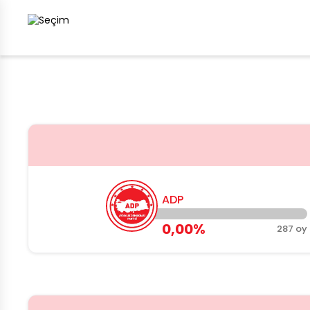
ADP
0,00%
287 oy