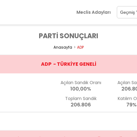
Meclis Adayları
PARTİ SONUÇLARI
Anasayfa
ADP
ADP - TÜRKİYE GENELİ
Açılan Sandık Oranı
Açılan Sa
100,00%
206.8
Toplam Sandık
Katılım O
206.806
79%